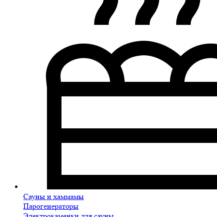
Сауны и хаммамы
Парогенераторы
Электрокаменки для сауны