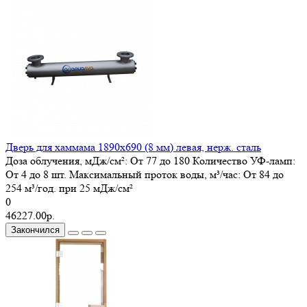
Дверь для хаммама 1890х690 (8 мм) левая, нерж. сталь
Доза облучения, мДж/см²:
От 77 до 180
Количество УФ-ламп:
От 4 до 8 шт.
Максимальный проток воды, м³/час:
От 84 до
254 м³/год. при 25 мДж/см²
0
46227.00р.
Закончился