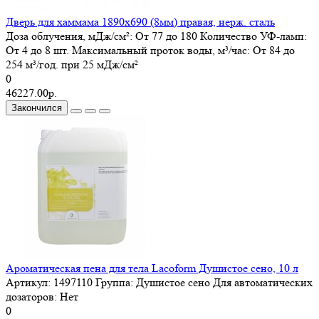
Дверь для хаммама 1890х690 (8мм) правая, нерж. сталь
Доза облучения, мДж/см²:
От 77 до 180
Количество УФ-ламп:
От 4 до 8 шт.
Максимальный проток воды, м³/час:
От 84 до
254 м³/год. при 25 мДж/см²
0
46227.00р.
Закончился
Ароматическая пена для тела Lacoform Душистое сено, 10 л
Артикул:
1497110
Группа:
Душистое сено
Для автоматических
дозаторов:
Нет
0