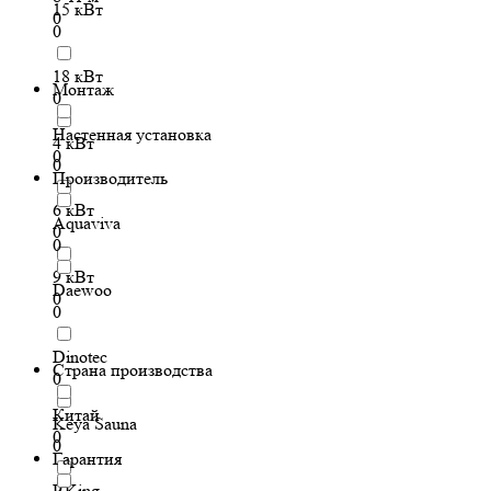
15 кВт
0
0
18 кВт
Монтаж
0
Настенная установка
4 кВт
0
0
Производитель
6 кВт
Aquaviva
0
0
9 кВт
Daewoo
0
0
Dinotec
Страна производства
0
Китай
Keya Sauna
0
0
Гарантия
P.King