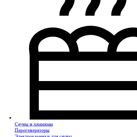
Сауны и хаммамы
Парогенераторы
Электрокаменки для сауны