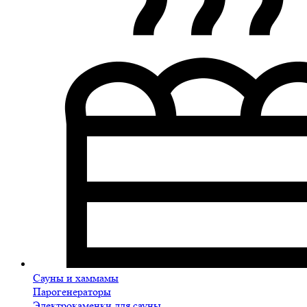
Сауны и хаммамы
Парогенераторы
Электрокаменки для сауны