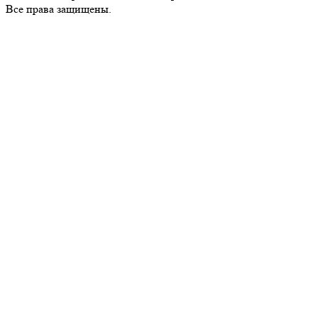
Все пра­ва за­щи­ще­ны.