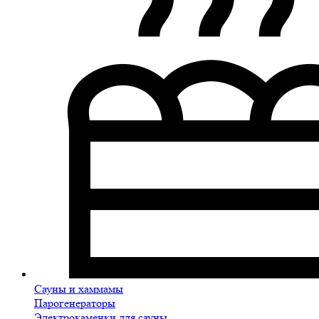
Сауны и хаммамы
Парогенераторы
Электрокаменки для сауны