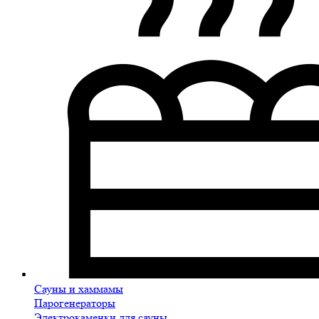
Сауны и хаммамы
Парогенераторы
Электрокаменки для сауны