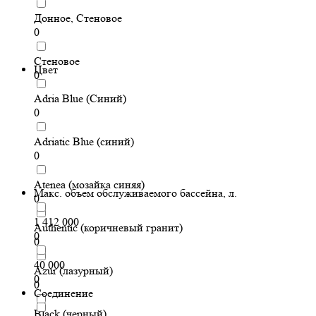
Донное, Стеновое
0
Стеновое
Цвет
0
Adria Blue (Синий)
0
Adriatic Blue (синий)
0
Atenea (мозайка синяя)
Макс. объем обслуживаемого бассейна, л.
0
1 412 000
Authentic (коричневый гранит)
0
0
40 000
Azur (лазурный)
0
0
Соединение
Black (черный)