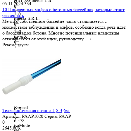
HST Synthetics Ltd
0
05.11.2024
334
0
10 Популярных мифов о бетонных бассейнах, которые стоит
565
развенчать
Injecta S.R.L.
0
Мечта о собственном бассейне часто сталкивается с
0
множеством заблуждений и мифов, особенно когда речь идёт
570
о бассейнах из бетона. Многие потенциальные владельцы
InverX
0
отказываются от этой идеи, руководству..
→
0
Рекомендуем
6 049
IQUE
0
0
6 050
Kenaz
0
0
6 148
Kokido
0
0
6 473
Kripsol
0
Телескопическая штанга 1,8-3,6м.
0
Артикул:
PAAP1020
Серия:
PAAP
6 478
0
LaMotte
0
2645.00р.