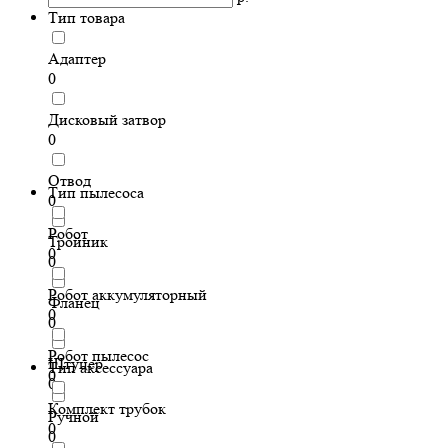
Тип товара
Адаптер
0
Дисковый затвор
0
Отвод
Тип пылесоса
0
Робот
Тройник
0
0
Робот аккумуляторный
Фланец
0
0
Робот пылесос
Штуцер
Тип аксессуара
0
0
Комплект трубок
Ручной
0
0