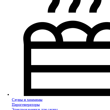
Сауны и хаммамы
Парогенераторы
Электрокаменки для сауны