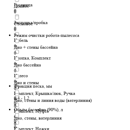
Гусеница
Донное
0
0
Заглушка/пробка
Стеновое
0
0
Режим очистки робота-пылесоса
Кабель
0
Дно + стены бассейна
0
Кнопка, Комплект
0
Дно бассейна
0
Колесо
0
Дно и стены
Фракция песка, мм
0
Комплект, Крышка/люк, Ручка
0.4 - 1.2
0
Дно, стены и линия воды (ватерлиния)
0
0
Объём бассейна (90%), л
Комплект, Муфта
0
Дно, стены, ватерлиния
0
0
0
Комплект, Ножки