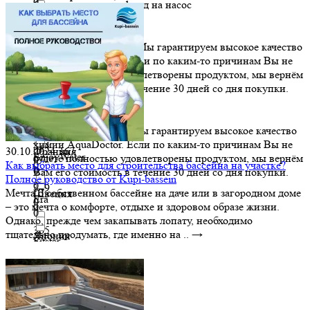
0
6 месяцев на чашу, 1 год на насос
0
3 668
Соединенные Штаты
Elbtal Plastics
0
0
0
Гарантия 12 месяцев. Мы гарантируем высокое качество
химии AquaDoctor. Если по каким-то причинам Вы не
30 045
США
Emaux
будете полностью удовлетворены продуктом, мы вернём
0
0
0
Вам его стоимость в течение 30 дней со дня покупки.
0
30.1
Турция
EMEC
0
0
0
Гарантия 24 месяца. Мы гарантируем высокое качество
химии AquaDoctor. Если по каким-то причинам Вы не
314
30.10.2024
Франция
367
EnjoyWater
будете полностью удовлетворены продуктом, мы вернём
0
Как выбрать место для строительства бассейна на участке?
0
0
Вам его стоимость в течение 30 дней со дня покупки.
Полное руководство от Kupi-bassein
0
349
Мечта о собственном бассейне на даче или в загородном доме
Швеция
Era
0
– это мечта о комфорте, отдыхе и здоровом образе жизни.
0
0
Однако, прежде чем закапывать лопату, необходимо
365
тщательно продумать, где именно на ..
→
Япония
Fitstar
0
0
0
390
Flat
0
0