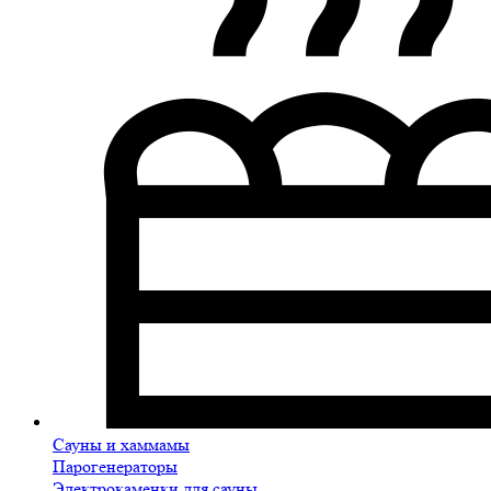
Сауны и хаммамы
Парогенераторы
Электрокаменки для сауны