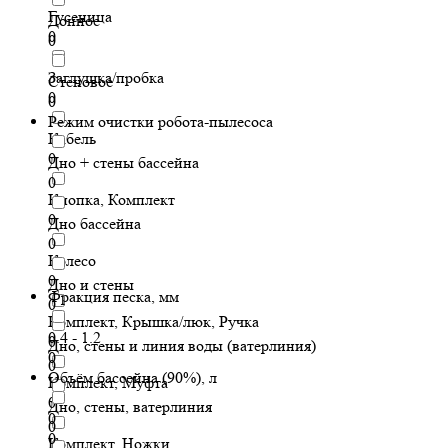
Гусеница
Донное
0
0
Заглушка/пробка
Стеновое
0
0
Режим очистки робота-пылесоса
Кабель
0
Дно + стены бассейна
0
Кнопка, Комплект
0
Дно бассейна
0
Колесо
0
Дно и стены
Фракция песка, мм
0
Комплект, Крышка/люк, Ручка
0.4 - 1.2
0
Дно, стены и линия воды (ватерлиния)
0
0
Объём бассейна (90%), л
Комплект, Муфта
0
Дно, стены, ватерлиния
0
0
0
Комплект, Ножки