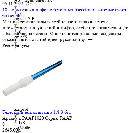
HST Synthetics Ltd
0
05.11.2024
335
0
10 Популярных мифов о бетонных бассейнах, которые стоит
565
развенчать
Injecta S.R.L.
0
Мечта о собственном бассейне часто сталкивается с
0
множеством заблуждений и мифов, особенно когда речь идёт
570
о бассейнах из бетона. Многие потенциальные владельцы
InverX
0
отказываются от этой идеи, руководству..
→
0
Рекомендуем
6 049
IQUE
0
0
6 050
Kenaz
0
0
6 148
Kokido
0
0
6 473
Kripsol
0
Телескопическая штанга 1,8-3,6м.
0
Артикул:
PAAP1020
Серия:
PAAP
6 478
0
LaMotte
0
2645.00р.