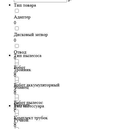
Тип товара
Адаптер
0
Дисковый затвор
0
Отвод
Тип пылесоса
0
Робот
Тройник
0
0
Робот аккумуляторный
Фланец
0
0
Робот пылесос
Штуцер
Тип аксессуара
0
0
Комплект трубок
Ручной
0
0