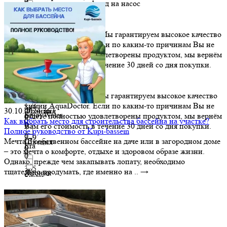
0
6 месяцев на чашу, 1 год на насос
0
3 668
Соединенные Штаты
Elbtal Plastics
0
0
0
Гарантия 12 месяцев. Мы гарантируем высокое качество
химии AquaDoctor. Если по каким-то причинам Вы не
30 045
США
Emaux
будете полностью удовлетворены продуктом, мы вернём
0
0
0
Вам его стоимость в течение 30 дней со дня покупки.
0
30.1
Турция
EMEC
0
0
0
Гарантия 24 месяца. Мы гарантируем высокое качество
химии AquaDoctor. Если по каким-то причинам Вы не
314
30.10.2024
Франция
367
EnjoyWater
будете полностью удовлетворены продуктом, мы вернём
0
Как выбрать место для строительства бассейна на участке?
0
0
Вам его стоимость в течение 30 дней со дня покупки.
Полное руководство от Kupi-bassein
0
349
Мечта о собственном бассейне на даче или в загородном доме
Швеция
Era
0
– это мечта о комфорте, отдыхе и здоровом образе жизни.
0
0
Однако, прежде чем закапывать лопату, необходимо
365
тщательно продумать, где именно на ..
→
Япония
Fitstar
0
0
0
390
Flat
0
0