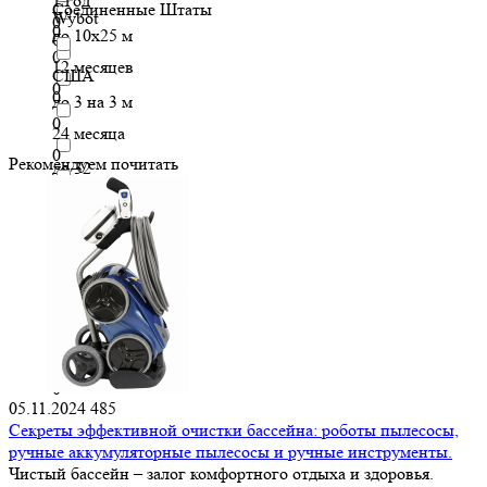
1 год
Соединенные Штаты
Wybot
0
0
до 10х25 м
0
0
12 месяцев
США
0
0
до 3 на 3 м
0
24 месяца
0
Рекомендуем почитать
до 32
0
36 месяцев
0
до 35
0
до 50
0
до 50 метров
0
05.11.2024
485
Секреты эффективной очистки бассейна: роботы пылесосы,
ручные аккумуляторные пылесосы и ручные инструменты.
Чистый бассейн – залог комфортного отдыха и здоровья.