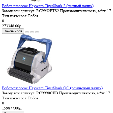
Робот-пылесос Hayward TigerShark 2 (пенный валик)
Заводской артикул:
RC9952FTS2
Производительность, м³/ч:
17
Тип пылесоса:
Робот
0
273348.00р.
Закончился
Робот-пылесос Hayward TigerShark QC (резиновый валик)
Заводской артикул:
RC9990CEB
Производительность, м³/ч:
17
Тип пылесоса:
Робот
0
159877.00р.