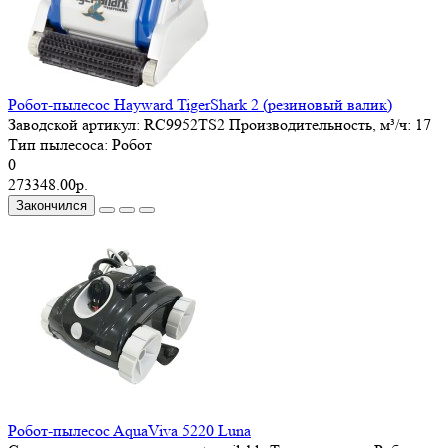
Робот-пылесос Hayward TigerShark 2 (резиновый валик)
Заводской артикул:
RC9952TS2
Производительность, м³/ч:
17
Тип пылесоса:
Робот
0
273348.00р.
Закончился
Робот-пылесоc AquaViva 5220 Luna