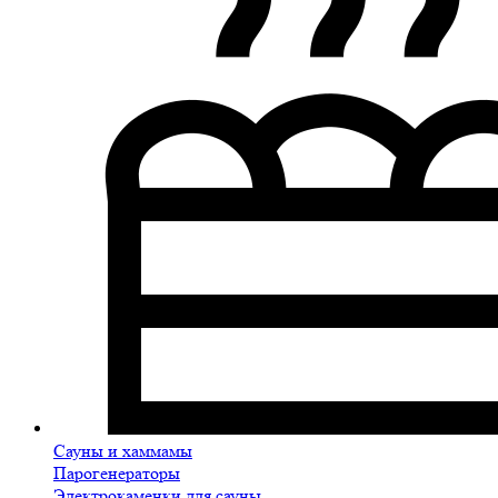
Сауны и хаммамы
Парогенераторы
Электрокаменки для сауны